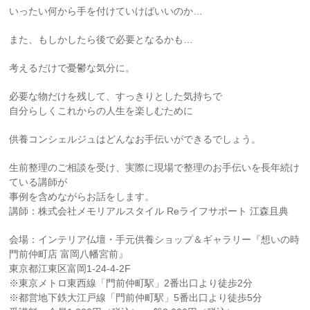
いったい何から手を付けていけばいいのか…
また、もしかしたら後で必要となるかも…
考えるだけで憂鬱な気分に。
必要な物だけを残して、すっきりとした気持ちで
自分らしくこれからの人生を楽しむために
供養コンシェルジュはどんなお手伝いができるでしょう。
生前整理のご相談を受け、実際に現場で整理のお手伝いを長年続け
ている講師が
事例を含めながらお話をします。
講師：株式会社メモリアルスタイル Reライフサポート 江森且典
会場：インテリア仏壇・手元供養ショップ＆ギャラリー『想いの時
門前仲町店 富岡八幡宮前』
東京都江東区富岡1-24-4-2F
※東京メトロ東西線「門前仲町駅」2番出口より徒歩2分
※都営地下鉄大江戸線「門前仲町駅」5番出口より徒歩5分