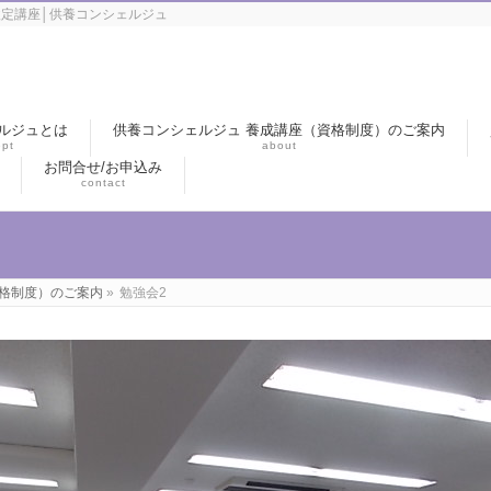
定講座│供養コンシェルジュ
ルジュとは
供養コンシェルジュ 養成講座（資格制度）のご案内
pt
about
お問合せ/お申込み
contact
資格制度）のご案内
»
勉強会2