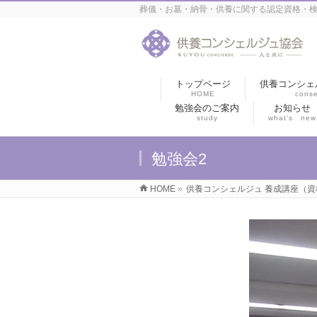
葬儀・お墓・納骨・供養に関する認定資格・検
トップページ
供養コンシェ
HOME
conse
勉強会のご案内
お知らせ
study
what’s new
勉強会2
HOME
»
供養コンシェルジュ 養成講座（