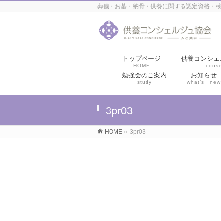
葬儀・お墓・納骨・供養に関する認定資格・検
トップページ
供養コンシェ
HOME
conse
勉強会のご案内
お知らせ
study
what’s new
3pr03
HOME
»
3pr03