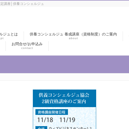
定講座│供養コンシェルジュ
ルジュとは
供養コンシェルジュ 養成講座（資格制度）のご案内
pt
about
お問合せ/お申込み
contact