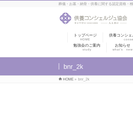
葬儀・お墓・納骨・供養に関する認定資格・検
トップページ
供養コンシェ
HOME
conse
勉強会のご案内
お知らせ
study
what’s new
bnr_2k
HOME
»
bnr_2k