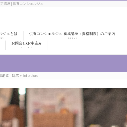
定講座│供養コンシェルジュ
ルジュとは
供養コンシェルジュ 養成講座（資格制度）のご案内
pt
about
お問合せ/お申込み
contact
海老原 聡広
»
iei picture