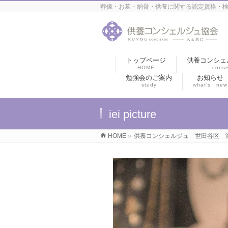
葬儀・お墓・納骨・供養に関する認定資格・検
トップページ
供養コンシェ
HOME
conse
勉強会のご案内
お知らせ
study
what’s new
iei picture
HOME
»
供養コンシェルジュ 世田谷区 