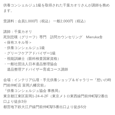
供養コンシェルジュ1級を取得された千葉カオリさんが講師を務め
ます。
受講料：会員1,000円（税込） 一般2,000円（税込）
講師：千葉カオリ
死別悲嘆（グリーフ）専門 訪問カウンセリング Mieruka舎
＜保有スキル等＞
・供養コンシェルジュ1級
・グリーフケアアドバイザー1級
・視能訓練士（眼科検査国家資格）
・一般社団法人日本遺品整理協会
遺品整理アドバイザー育成コース講師
会場：インテリア仏壇・手元供養ショップ＆ギャラリー『想いの時
門前仲町店 富岡八幡宮前』
『供養コンシェルジュ協会 事務局』
東京都江東区富岡1-24-4-2F（東京メトロ東西線門前仲町駅2番出
口より徒歩3分
都営地下鉄大江戸線門前仲町駅5番出口より徒歩5分