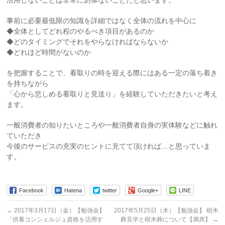
活用しないことは非常に勿体ないことだと思います。
事前に必要最低限の知識を詳細ではなく全体の流れを中心に
◆全体としてどれ程のやるべき項目があるのか
◆どのタイミングでそれをやらなければならないか
◆どれほど時間がないのか
を把握することで、看取りの時を迎える際にはある一定の落ち着き
を持ちながら
「心から悲しめる看取りと見送り」を経験していただきたいと考え
ます。
一般消費者の知りたいところや一般消費者自身の実体験などに触れ
ていただき
今後のサービスの充実のヒントに充てて頂ければ…と思っていま
す。
Facebook
Hatena
twitter
Google+
LINE
←
2017年3月17日（金）【勉強会】
2017年5月25日（木）【勉強会】 樹木
「供養コンシェルジュ資格を活用す
葬見学と樹木葬について【満席】
→