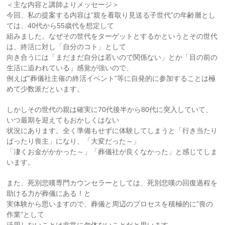
＜主な内容と講師よりメッセージ＞
今回、私の提案する内容は”親を看取り見送る子世代”の年齢層とし
ては、40代から55歳代を想定して
組みました。なぜその世代をターゲットとするかというとその世代
は、終活に対し「自分のコト」として
向き合うには「まだまだ自分は若いので関係ない」とか「目の前の
生活に追われている」感覚が強いので、
例えば”葬儀社主催の終活イベント”等に自発的に参加することは極
めて少数派だといます。
しかしその世代の親は確実に70代後半から80代に突入していて、
いつ最期を迎えてもおかしくはない
状況にあります。全く準備もせずに体験してしまうと「行き当たり
ばったり喪主」になり、「大変だった～」
「凄くお金がかかった～」「葬儀社が良くなかった」と感じてしま
います。
また、死別悲嘆専門カウンセラーとしては、死別悲嘆の回復過程を
助ける力が葬儀にある！と
実体験から思いますので、葬儀と周辺のプロセスを積極的に”喪の
作業”として