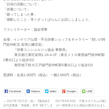
「日頃の活動について」
「供養について」
「困ってしまった事」
「感動したこと」等々ざっくばらんにお話ししましょう。
ファシリテーター：協会理事
会場：インテリア仏壇・手元供養ショップ＆ギャラリー『想いの時
門前仲町店 富岡八幡宮前』
『供養コンシェルジュ協会 事務局』
東京都江東区富岡1-24-4-2F（東京メトロ東西線門前仲町駅
2番出口より徒歩3分
都営地下鉄大江戸線門前仲町駅5番出口より徒歩5分
受講料：会員1,000円（税込） 一般2,000円（税込）
Facebook
Hatena
twitter
Google+
LINE
←
2017年7月21日（金）【勉強会】
2017年8月16日 千葉カオリさん(1級)
永代供養墓「浄縁墓」見学【終了しま
が一部執筆された雑誌が販売されまし