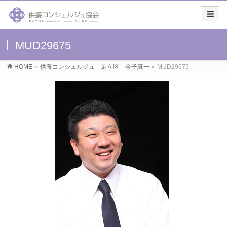
MUD29675
HOME
»
供養コンシェルジュ 足立区 金子真一
»
MUD29675