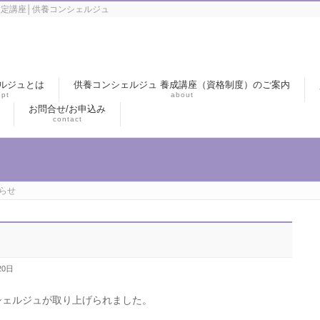
定講座│供養コンシェルジュ
ルジュとは
供養コンシェルジュ 養成講座（資格制度）のご案内
pt
about
お問合せ/お申込み
contact
らせ
20日
コンシェルジュが取り上げられました。