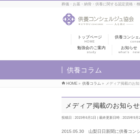
葬儀・お墓・納骨・供養に関する認定資格・検
トップページ
供養コンシェ
HOME
conse
勉強会のご案内
お知らせ
study
what’s new
供養コラム
HOME
»
供養コラム
»
メディア掲載のお知
メディア掲載のお知らせ
投稿日 : 2015年6月1日
最終更新日時 : 2015年9月
2015.05.30 山梨日日新聞に供養