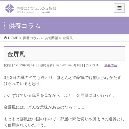
供養コラム
HOME
»
供養コラム
»
供養閑話
»
金屏風
金屏風
投稿日 : 2019年3月14日
最終更新日時 : 2019年3月16日
カテゴリー :
供養閑話
3月3日の桃の節句も終わり、ほとんどの家庭では雛人形はかたず
けられていると思う。
かたずけている風景を見ながら、ふと、金屏風に目が行った。
金屏風には、どんな意味があるのだろう……
もともと屏風は中国のもので、部屋の間仕切りや風よけの道具とし
て使用されていたそう。