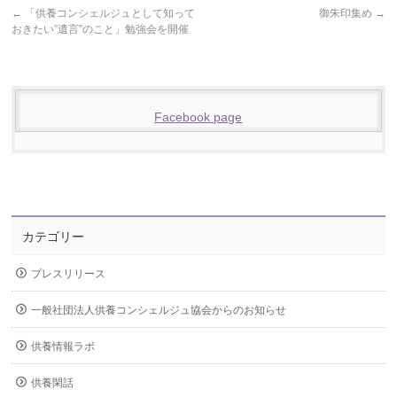
←
「供養コンシェルジュとして知って
御朱印集め
→
おきたい”遺言”のこと」勉強会を開催
Facebook page
カテゴリー
プレスリリース
一般社団法人供養コンシェルジュ協会からのお知らせ
供養情報ラボ
供養閑話