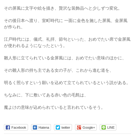
その屏風に文字や絵を描き、贅沢な装飾品へと少しずつ変化。
その後日本へ渡り、室町時代に 一面に金色を施した屏風、金屏風
が作られ、
江戸時代には、儀式、礼拝、節句といった、おめでたい席で金屏風
が使われるようになったという。
雛人形に立てられている金屏風には、おめでたい意味のほかに、
その雛人形の持ち主である女の子が、これから進む道を、
明るく照らすという願いを込めて立てられているという説がある。
ちなみに、下に敷いてある赤い色の毛氈は、
魔よけの意味が込められていると言われているそう。
Facebook
Hatena
twitter
Google+
LINE