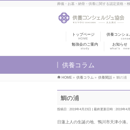
葬儀・お墓・納骨・供養に関する認定資格・検
トップページ
供養コンシェ
HOME
conse
勉強会のご案内
お知らせ
study
what’s new
供養コラム
HOME
»
供養コラム
»
供養閑話
»
鯛の浦
鯛の浦
投稿日 : 2019年4月23日
最終更新日時 : 2019年4
日蓮上人の生誕の地、鴨川市天津小湊