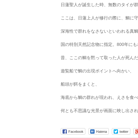
日蓮聖人が誕生した時、無数のタイが
ここは、日蓮上人が修行の際に、鯛に
深海性で群れをなさないといわれる真
国の特別天然記念物に指定。800年に
昔、ここの鯛を黙って取った人が死ん
遊覧船で鯛の出現ポイントへ向かい、
船頭が餌をまくと、
海底から鯛の群れが現われ、えさを食
何とも不思議な光景が画面に映し出さ
Facebook
Hatena
twitter