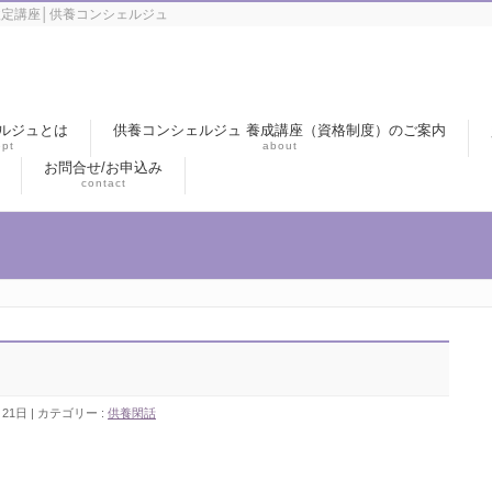
定講座│供養コンシェルジュ
ルジュとは
供養コンシェルジュ 養成講座（資格制度）のご案内
pt
about
お問合せ/お申込み
contact
月21日
カテゴリー :
供養閑話
。