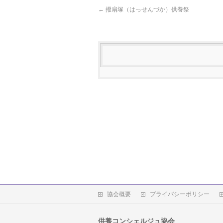
←
撥扇塚（はっせんづか）供養祭
協会概要
プライバシーポリシー
供養コンシェルジュ協会