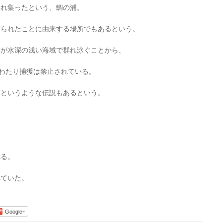
群れ集ったという、鯛の浦。
守られたことに由来する場所でもあるという。
鯛が水深の浅い海域で群れ泳ぐことから、
もわたり捕獲は禁止されている。
だというような伝説もあるという。
べる。
れていた。
Google+