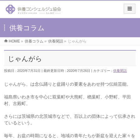
供養コラム
HOME
»
供養コラム
»
供養閑話
»
じゃんがら
じゃんがら
投稿日 : 2020年7月31日
最終更新日時 : 2020年7月26日
カテゴリー :
供養閑話
じゃんがら、は念仏踊りと盆踊りの要素をあわせ持つ伝統芸能。
福島県いわき市を中心に双葉町や大熊町、楢葉町、小野町、平田
村、古殿町。
さらには茨城県の北茨城市などで、百以上の団体によって伝承され
ているという。
毎年、お盆の時期になると、地域の青年たちが新盆を迎えた家々を