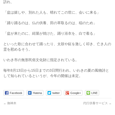
訪れ、
「盆は嬉しや、別れた人も、晴れてこの世に、会いに来る」
「踊り踊るのは、仏の供養、田の草取るのは、稲のため」
「盆が来たのに、紺屋が焼けた、踊り浴衣を、白で着る」
といった歌に合わせて踊ったり、太鼓や鉦を激しく叩き、亡き人の
霊を慰めるそう。
いわき市の無形民俗文化財に指定されている。
毎年8月13日から15日までの3日間行われ、いわきの夏の風物詩と
して知られているというが、今年の開催は未定。
Facebook
Hatena
twitter
Google+
LINE
←
御神木
代行供養サービス
→