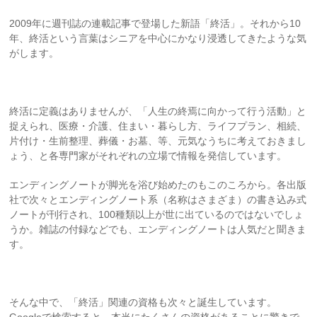
2009年に週刊誌の連載記事で登場した新語「終活」。それから10
年、終活という言葉はシニアを中心にかなり浸透してきたような気
がします。
終活に定義はありませんが、「人生の終焉に向かって行う活動」と
捉えられ、医療・介護、住まい・暮らし方、ライフプラン、相続、
片付け・生前整理、葬儀・お墓、等、元気なうちに考えておきまし
ょう、と各専門家がそれぞれの立場で情報を発信しています。
エンディングノートが脚光を浴び始めたのもこのころから。各出版
社で次々とエンディングノート系（名称はさまざま）の書き込み式
ノートが刊行され、100種類以上が世に出ているのではないでしょ
うか。雑誌の付録などでも、エンディングノートは人気だと聞きま
す。
そんな中で、「終活」関連の資格も次々と誕生しています。