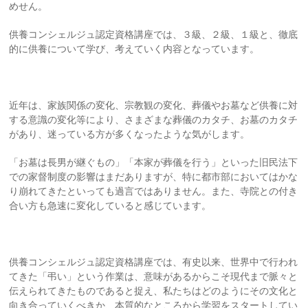
めせん。
供養コンシェルジュ認定資格講座では、３級、２級、１級と、徹底
的に供養について学び、考えていく内容となっています。
近年は、家族関係の変化、宗教観の変化、葬儀やお墓など供養に対
する意識の変化等により、さまざまな葬儀のカタチ、お墓のカタチ
があり、迷っている方が多くなったような気がします。
「お墓は長男が継ぐもの」「本家が葬儀を行う」といった旧民法下
での家督制度の影響はまだありますが、特に都市部においてはかな
り崩れてきたといっても過言ではありません。また、寺院との付き
合い方も急速に変化していると感じています。
供養コンシェルジュ認定資格講座では、有史以来、世界中で行われ
てきた「弔い」という作業は、意味があるからこそ現代まで脈々と
伝えられてきたものであると捉え、私たちはどのようにその文化と
向き合っていくべきか、本質的なところから学習をスタートしてい