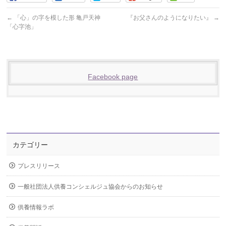
←
「心」の字を模した形 亀戸天神
『お父さんのようになりたい』
→
「心字池」
Facebook page
カテゴリー
プレスリリース
一般社団法人供養コンシェルジュ協会からのお知らせ
供養情報ラボ