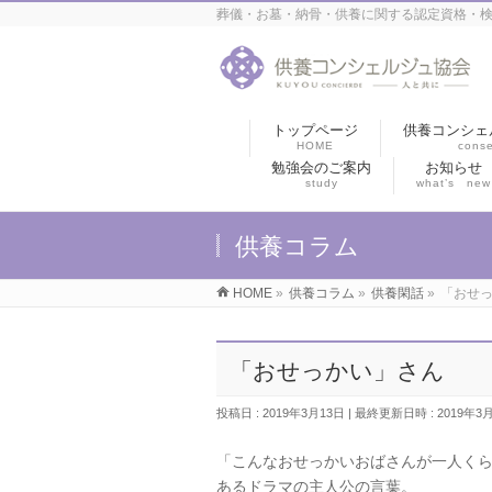
葬儀・お墓・納骨・供養に関する認定資格・検
トップページ
供養コンシェ
HOME
conse
勉強会のご案内
お知らせ
study
what’s new
供養コラム
HOME
»
供養コラム
»
供養閑話
»
「おせ
「おせっかい」さん
投稿日 : 2019年3月13日
最終更新日時 : 2019年3
「こんなおせっかいおばさんが一人く
あるドラマの主人公の言葉。