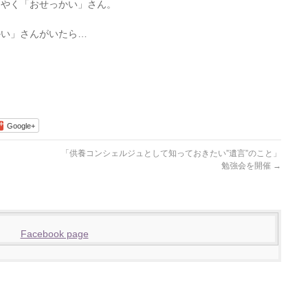
をやく「おせっかい」さん。
かい」さんがいたら…
Google+
「供養コンシェルジュとして知っておきたい”遺言”のこと」
勉強会を開催
→
Facebook page