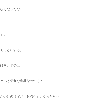
かなくなったな～、
介」。
。
おくことにする。
そげ落とすのは
）という便利な道具なのだそう。
っかい）の漢字が「お節介」となったそう。