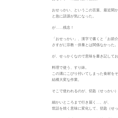
おせっかい、というこの言葉、最近聞
と急に語源が気になった。
が……残念！
「おせっかい」、漢字で書くと「お節
さすがに宗教・供養とは関係なかった
が、せっかくなので意味を書き記して
料理で使う、すり鉢。
この溝にこびり付いてしまった食材を
結構大変な作業。
そこで使われるのが、切匙（せっかい
細かいところまで行き届く…、が、
世話を焼く意味に変化して、切匙（せ