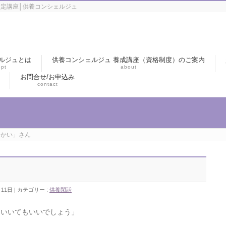
定講座│供養コンシェルジュ
ルジュとは
供養コンシェルジュ 養成講座（資格制度）のご案内
pt
about
お問合せ/お申込み
contact
っかい」さん
月11日
カテゴリー :
供養閑話
らいいてもいいでしょう」