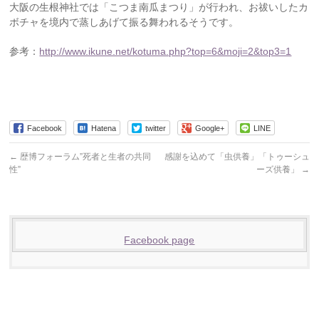
大阪の生根神社では「こつま南瓜まつり」が行われ、お祓いしたカ
ボチャを境内で蒸しあげて振る舞われるそうです。
参考：
http://www.ikune.net/kotuma.php?top=6&moji=2&top3=1
Facebook
Hatena
twitter
Google+
LINE
←
歴博フォーラム”死者と生者の共同
感謝を込めて「虫供養」「トゥーシュ
性”
ーズ供養」
→
Facebook page