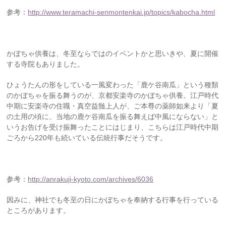
参考：
http://www.teramachi-senmontenkai.jp/topics/kabocha.html
かぼちゃ供養は、冬至ならではのイベントかと思いきや、夏に開催
する寺院もありました。
ひょうたんの形をしている一風変わった「鹿ケ谷南瓜」という種類
のかぼちゃを振る舞うのが、京都安楽寺のかぼちゃ供養。江戸時代
中期に安楽寺の住職・真空益髄上人が、ご本尊の薬師如来より「夏
の土用の頃に、当地の鹿ケ谷南瓜を振る舞えば中風にならない」と
いうお告げを受け振舞ったことにはじまり、こちらは江戸時代中期
ごろから220年も続いている伝統行事だそうです。
参考：
http://anrakuji-kyoto.com/archives/6036
因みに、神社でも冬至の日にかぼちゃを奉納する行事を行っている
ところがあります。