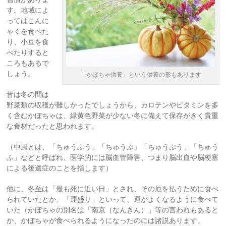
す。地域によ
ってはこんに
ゃくを食べた
り、小豆を食
べたりすると
ころもあるで
しょう。
「かぼちゃ供養」という供養の形もあります
昔は冬の間は
野菜類の収穫が難しかったでしょうから、カロテンやビタミンを多
く含むかぼちゃは、緑黄色野菜が少ない冬に備えて保存がきく貴重
な食材だったと思われます。
（中風とは、「ちゅうふう」「ちゅうぶ」「ちゅうぷう」「ちゅう
ふ」などと呼ばれ、医学的には脳血管障害、つまり脳出血や脳梗塞
による後遺症のことを指します）
他に、冬至は「最も死に近い日」とされ、その厄を払うために食べ
られていたとか、「運盛り」といって、運がよくなるように食べて
いた（かぼちゃの別名は「南京（なんきん）」等の言われもあると
か、かぼちゃが食べられるようになったのには諸説あります。