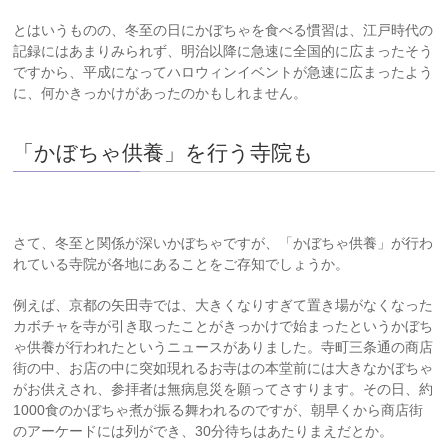
とはいうものの、冬至の日にかぼちゃを食べる慣習は、江戸時代の
記録にはあまりみられず、明治以降に急速に全国的に広まったそう
ですから、平成になってハロウィンイベントが急速に広まったよう
に、何かきっかけがあったのかもしれません。
「かぼちゃ供養」を行う寺院も
さて、冬至と関係が深いかぼちゃですが、「かぼちゃ供養」が行わ
れている寺院が各地にあることをご存知でしょうか。
例えば、京都の矢田寺では、大きくなりすぎて置き場がなくなった
カボチャを寺が引き取ったことがきっかけで始まったというかぼち
ゃ供養が行われたというニュースがありました。寺町三条通の商店
街の中、お店の中に突如現れるお寺はの本堂前には大きなかぼちゃ
がお供えされ、参拝者は無病息災を願ってさすります。その日、約
1000食のかぼちゃ煮が振る舞われるのですが、朝早くから商店街
のアーケードには列ができ、30分待ちはあたりまえだとか。